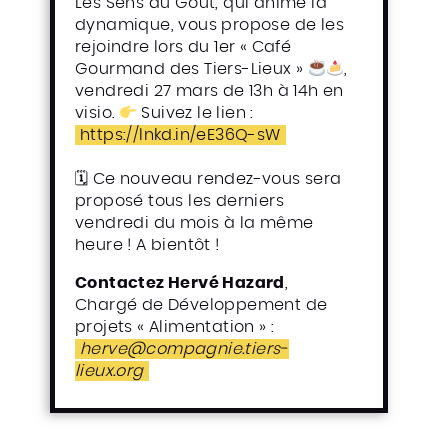
Les Sens du Goût, qui anime la
dynamique, vous propose de les
rejoindre lors du 1er « Café
Gourmand des Tiers-Lieux »
,
vendredi 27 mars de 13h à 14h en
visio.
Suivez le lien :
https://lnkd.in/eE36Q-sW
🗓 Ce nouveau rendez-vous sera
proposé tous les derniers
vendredi du mois à la même
heure ! A bientôt !
Contactez Hervé Hazard
,
Chargé de Développement de
projets « Alimentation » :
herve@compagnie.tiers-
lieux.org