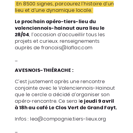
En 8500 signes, parcourez l’histoire d’un
lieu et d’une dynamique locale.
Le prochain apéro-tiers-lieu du
valenciennois-hainaut aura lieu le
28/04
, l’occasion d’accueillir tous les
projets et curieux. renseignements
auprès de francois@laflac.com
_
AVESNOIS-THIÉRACHE :
C’est justement après une rencontre
conjointe avec le Valenciennois-Hainaut
que le cercle a décidé d’organiser son
apéro-rencontre. Ce sera l
e jeudi 9 avril
à 18h au café Le Clos Vert de Grand Fayt.
Infos : lea@compagnie.tiers-lieux.org
_