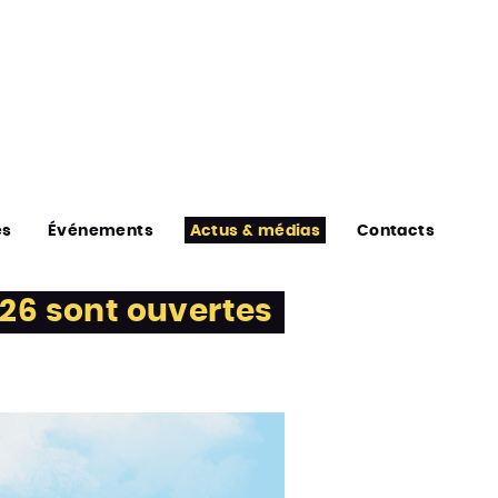
es
Événements
Actus & médias
Contacts
026 sont ouvertes