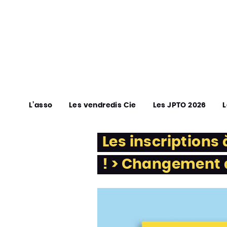
L’asso
Les vendredis Cie
Les JPTO 2026
L
Les inscriptions
! > Changement d