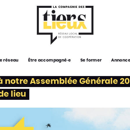
e réseau
Être accompagné·e
Se former
Annonc
 à notre Assemblée Générale 2
e lieu