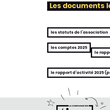
Les documents lé
les statuts de l’association
les comptes 2025
le rapp
le rapport d’activité 2025 (p
compagnie des Tiers-Lieux
e la Compagnie des Tiers-Lieux
ter de la compagnie des Tiers-Lieux