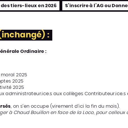
des tiers-lieux en 2026
S’inscrire à l’AG ou Donne
r (inchangé)
:
énérale Ordinaire :
n moral 2025
mptes 2025
tivité 2025
administrateur.ice.s aux collèges Contributeur.ice.s e
ursés
, on s’en occupe (virement d’ici la fin du mois).
nger à Chaud Bouillon en face de la Loco, pour celleux q