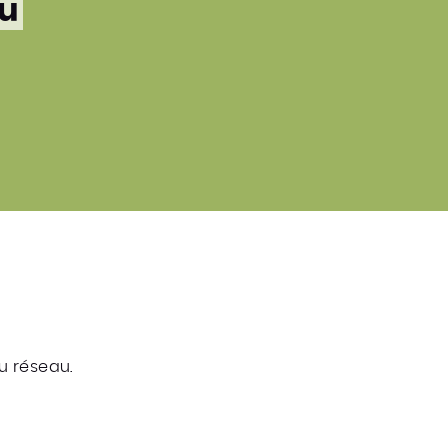
au
u réseau.