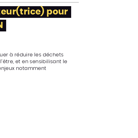
eur(trice) pour
N
ibuer à réduire les déchets
être, et en sensibilisant le
n, enjeux notamment