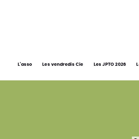
L’asso
Les vendredis Cie
Les JPTO 2026
L