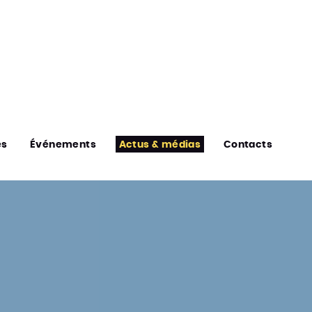
es
Événements
Actus & médias
Contacts