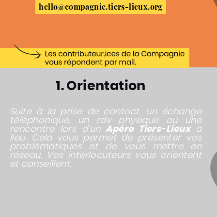
hello@compagnie.tiers-lieux.org
1. Orientation
Suite à la prise de contact, un échange
téléphonique, un rdv physique ou une
rencontre lors d'un
Apéro Tiers-Lieux
a
lieu. Cela vous permet de présenter vos
problématiques et de vous mettre en
réseau. Vos interlocuteurs vous orientent
et conseillent.