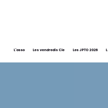
L’asso
Les vendredis Cie
Les JPTO 2026
L