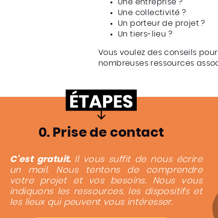
Une entreprise ?
Une collectivité ?
Un porteur de projet ?
Un tiers-lieu ?
Vous voulez des conseils pou
nombreuses ressources assoc
Ajoutez votre titr
0. Prise de contact
C'est gratuit.
Il vous suffit de nous écrire
un mail. Nous tentons de comprendre
votre projet et vos besoins. Nous vous
indiquons les ressources, les dispositifs et
les lieux qui peuvent vous intéresser.