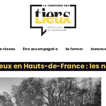
e réseau
Être accompagné·e
Se former
Annonc
lieux en Hauts-de-France : les 