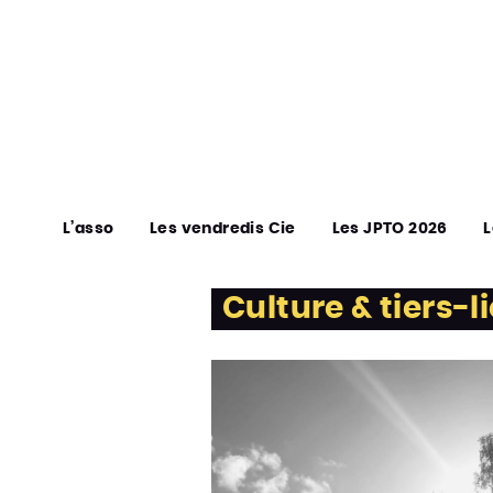
L’asso
Les vendredis Cie
Les JPTO 2026
L
Culture & tiers-