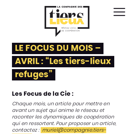
Affic
le
men
LE FOCUS DU MOIS –
AVRIL : “Les tiers-lieux
refuges”
Les Focus de la Cie
:
Chaque mois, un article pour mettre en
avant un sujet qui anime le réseau et
raconter les dynamiques de coopération
qui en ressortent. Pour proposer un article,
contactez :
muriel@compagnie.tiers-