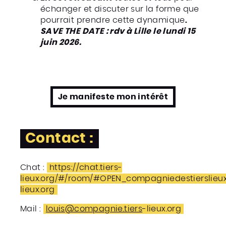
échanger et discuter sur la forme que
pourrait prendre cette dynamique
.
SAVE THE DATE : rdv à Lille le lundi 15
juin 2026.
Je manifeste mon intérêt
Contact :
Chat :
https://chat.tiers-
lieux.org/#/room/#OPEN_compagniedestierslieux:
lieux.org
Mail :
louis@compagnie.tiers
-lieux.org