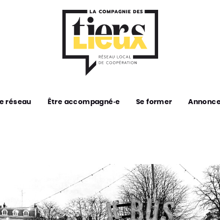
e réseau
Être accompagné·e
Se former
Annonc