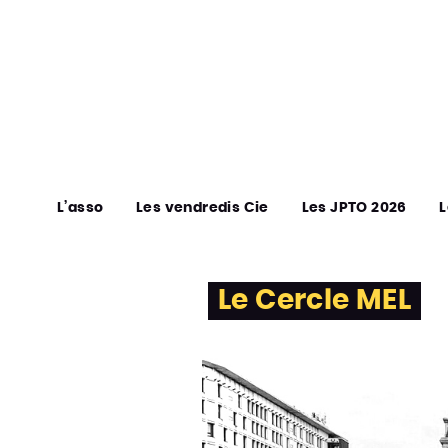
L’asso
Les vendredis Cie
Les JPTO 2026
L
Le Cercle MEL