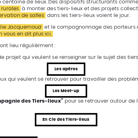
ne centaine de lieux. Des dispositifs structurants comm
rurales
à monter des tiers-lieux et des projets collecti
rvation de salles
dans les tiers-lieux voient le jour.
élie Jacquemoud
et le compagnonnage des porteurs de
 vous en dit plus ici.
ont lieu régulièrment :
e projet qui veulent se renseigner sur le sujet des tiers
Les apéros
lieux qui veulent se retrouver pour travailler des pro
Les Meet-up
agnie des Tiers-lieux”
pour se retrouver autour de 
En Cie des Tiers-lieux