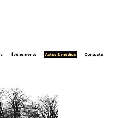
es
Événements
Actus & médias
Contacts