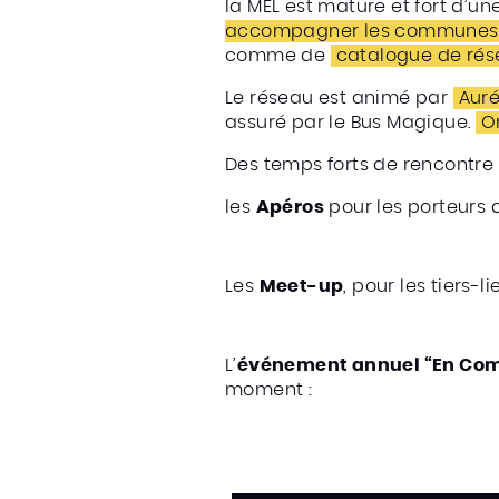
la MEL est mature et fort d’u
accompagner les communes 
comme de
catalogue de rése
Le réseau est animé par
Aur
assuré par le Bus Magique.
On
Des temps forts de rencontre 
les
Apéros
pour les porteurs d
Les
Meet-up
, pour les tiers-
L’
événement annuel “En Comp
moment :