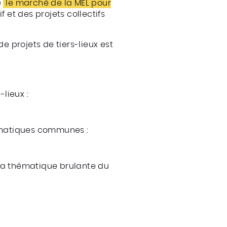
e
le marché de la MEL pour
f et des projets collectifs
 projets de tiers-lieux est
-lieux :
blématiques communes :
la thématique brulante du