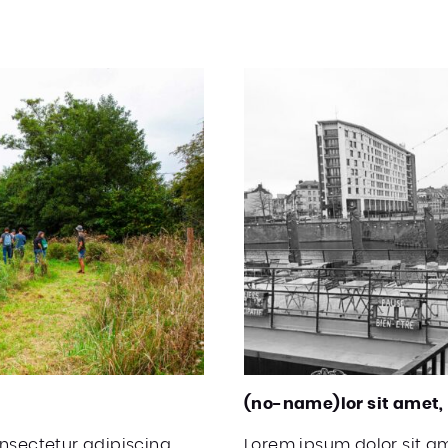
(no-name)lor sit amet,
onsectetur adipiscing
Lorem ipsum dolor sit a