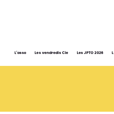
L’asso
Les vendredis Cie
Les JPTO 2026
L