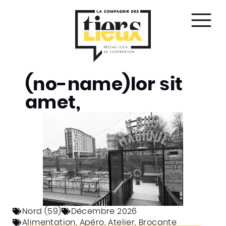
Affic
le
men
(no-name)lor sit
amet,
Nord (59)
Décembre 2026
Alimentation
,
Apéro
,
Atelier
,
Brocante