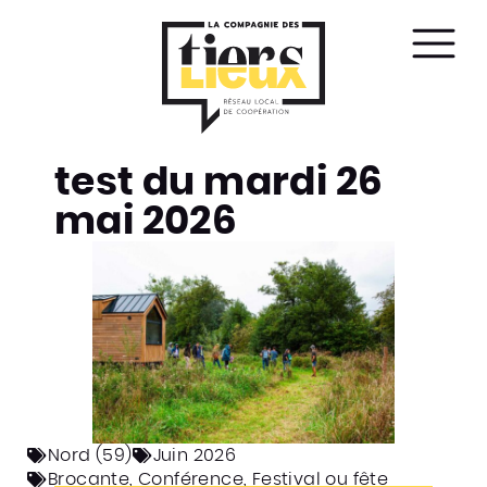
Affic
le
men
test du mardi 26
mai 2026
Nord (59)
Juin 2026
Brocante
,
Conférence
,
Festival ou fête