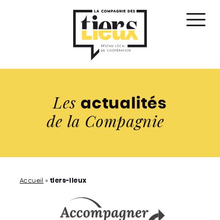
Affic
le
men
Les
actualités
de la Compagnie
Accueil
»
tiers-lieux