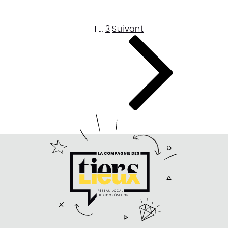
Page
Page
1
…
3
Suivant