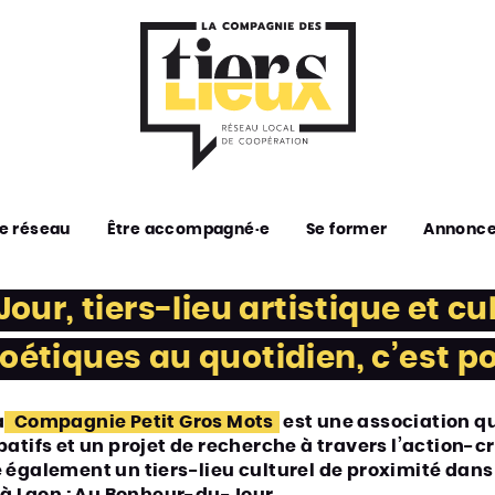
e réseau
Être accompagné·e
Se former
Annonc
r, tiers-lieu artistique et cul
poétiques au quotidien, c’est po
a
Compagnie Petit Gros Mots
est une association qu
ipatifs et un projet de recherche à travers l’action-
e également un tiers-lieu culturel de proximité dans