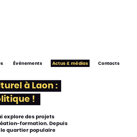
es
Événements
Actus & médias
Contacts
turel à Laon :
litique !
i explore des projets
création-formation. Depuis
 le quartier populaire