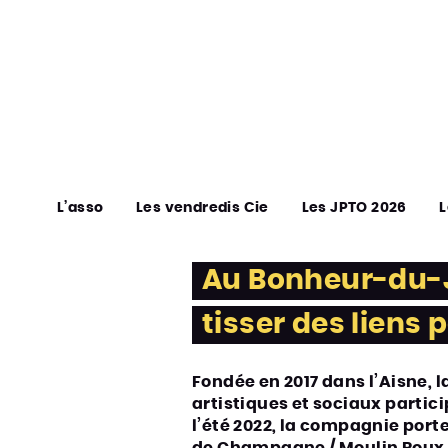
L’asso
Les vendredis Cie
Les JPTO 2026
L
Au Bonheur-du-Jou
tisser des liens 
Fondée en 2017 dans l’Aisne, l
artistiques et sociaux partic
l’été 2022, la compagnie port