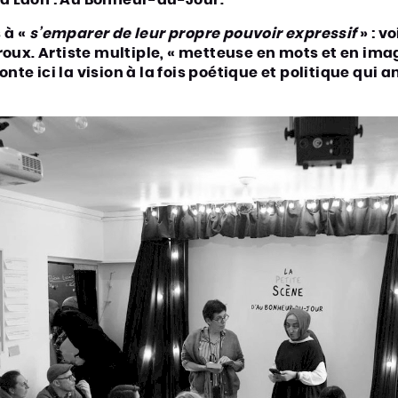
à Laon : Au Bonheur-du-Jour.
 à «
s’emparer de leur propre pouvoir expressif
» : v
roux. Artiste multiple, « metteuse en mots et en ima
conte ici la vision à la fois poétique et politique qui