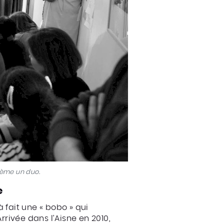
oème un duo.
e
 fait une « bobo » qui
Arrivée dans l’Aisne en 2010,