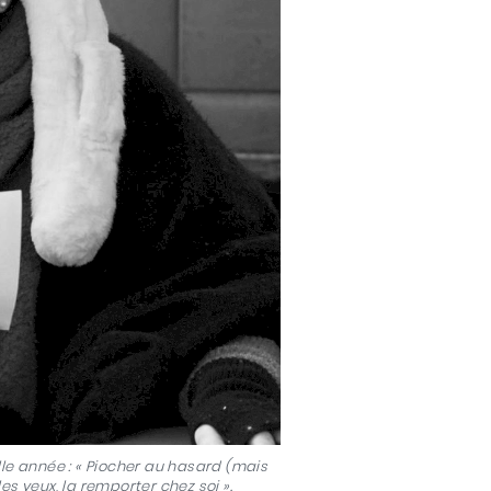
lle année : « Piocher au hasard (mais
es yeux, la remporter chez soi ».