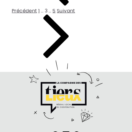
Page
Page
Page
Précédent
1
…
3
…
5
Suivant