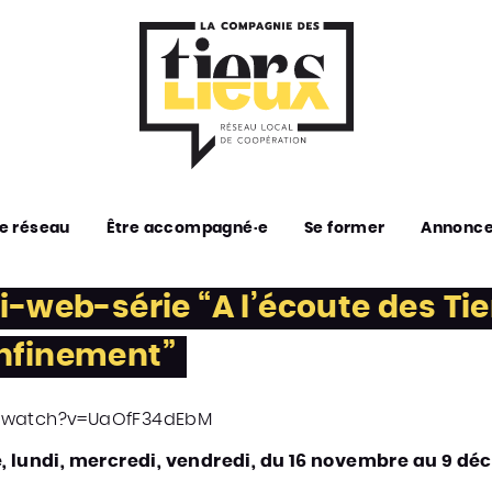
e réseau
Être accompagné·e
Se former
Annonc
i-web-série “A l’écoute des Tie
nfinement”
m/watch?v=UaOfF34dEbM
e, lundi, mercredi, vendredi, du 16 novembre au 9 d