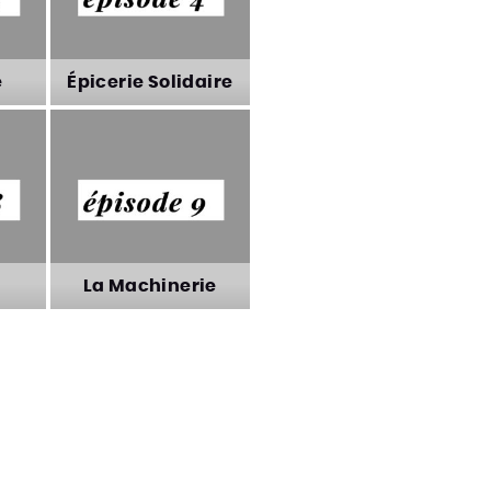
e
Épicerie Solidaire
e
Épicerie Solidaire
La Machinerie
La Machinerie