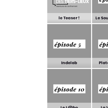
le Teaser !
Le Sou
le Teaser !
Le Sou
Indelab
Plat
Indelab
Plat
Le L@bo
La 