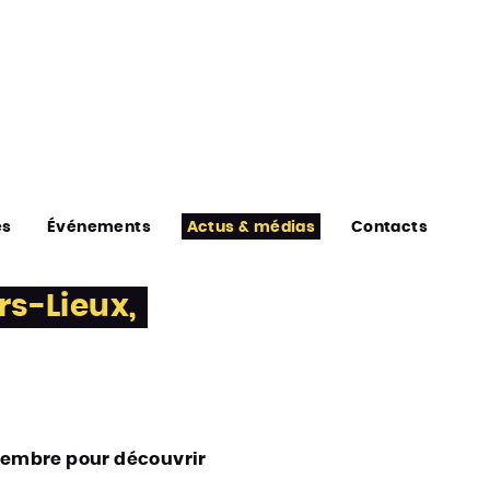
es
Événements
Actus & médias
Contacts
rs-Lieux,
écembre pour découvrir