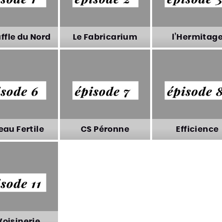
ffle du Nord
Le Fabricarium
l’Hermitag
ffle du Nord
Le Fabricarium
l’Hermitag
eau Fertile
CS Péronne
Efficience
eau Fertile
CS Péronne
Efficience
Voisinerie