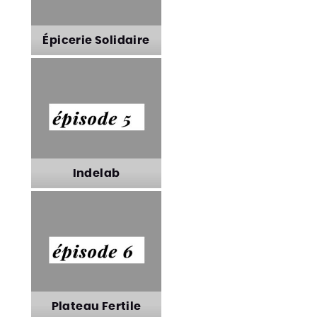
l’Hermitage
Épicerie Solidaire
Épicerie Solidaire
Indelab
Indelab
Plateau Fertile