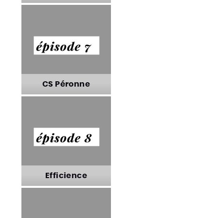
Plateau Fertile
CS Péronne
CS Péronne
Efficience