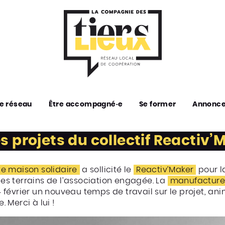
e réseau
Être accompagné·e
Se former
Annonc
s projets du collectif Reactiv’
te maison solidaire
a sollicité le
Reactiv’Maker
pour l
 les terrains de l’association engagée. La
manufacture
14 février un nouveau temps de travail sur le projet, an
. Merci à lui !