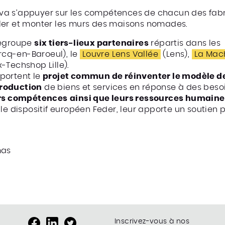
qui va s’appuyer sur les compétences de chacun des f
ler et monter les murs des maisons nomades.
egroupe
six tiers-lieux partenaires
répartis dans les
cq-en-Baroeul), le
Louvre Lens Vallée
(Lens),
La Mac
-Techshop Lille).
portent le
projet commun de réinventer le modèle de
production
de biens et services en réponse à des besoin
urs compétences
ainsi que leurs ressources humaine
 le dispositif européen Feder, leur apporte un soutien
mas
Inscrivez-vous à nos