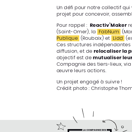
Un défi pour notre collectif 
projet pour concevoir, assemb
Pour rappel :
Reactiv’Maker
r
(Saint-Omer), la
FabNum
(Mar
Publique
(Roubaix) et
Lidd
(ex
Ces structures indépendantes 
diffusion, et de
relocaliser la 
objectif est de
mutualiser le
Compagnie des tiers-lieux, via
œuvre leurs actions.
Un projet engagé à suivre !
Crédit photo : Christophe Tho
compagnie des Tiers-Lieux
e la Compagnie des Tiers-Lieux
ter de la compagnie des Tiers-Lieux