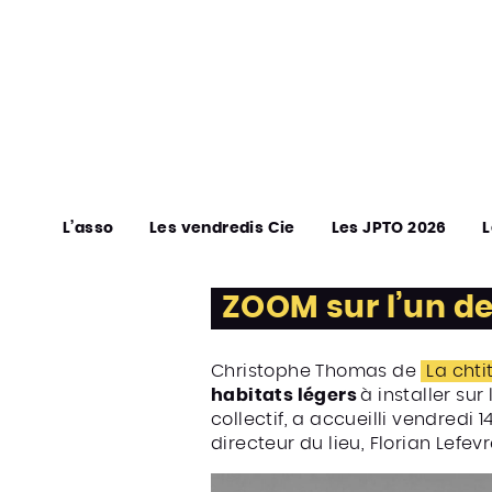
L’asso
Les vendredis Cie
Les JPTO 2026
L
ZOOM sur l’un de
Christophe Thomas de
La chti
habitats légers
à installer sur
collectif, a accueilli vendredi 
directeur du lieu, Florian Lefevre