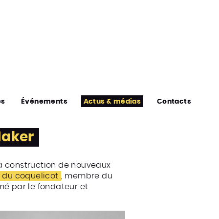
es
Événements
Actus & médias
Contacts
Maker
a construction de nouveaux
 du coquelicot
, membre du
imé par le fondateur et