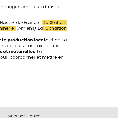
abmanagers impliqué dans le
 Hauts- de-France :
La Station
hinerie
(Amiens), La
Condition
 la production locale
et de sa
s de leurs territoires. Leur
s et matérielles
. La
 pour coordonner et mettre en
Mentions légales