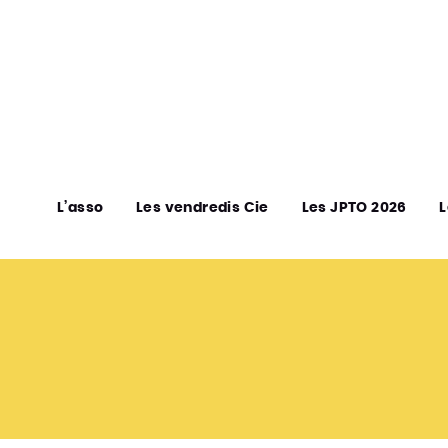
L’asso
Les vendredis Cie
Les JPTO 2026
L