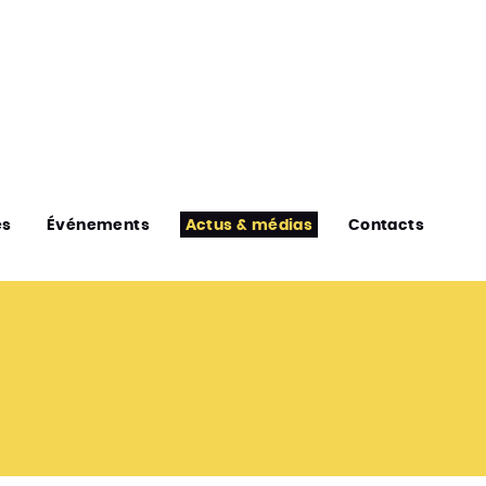
es
Événements
Actus & médias
Contacts