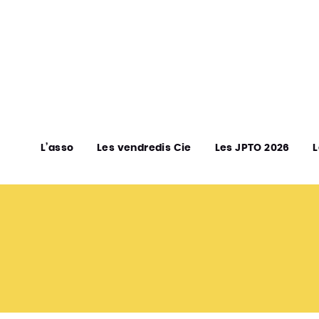
L’asso
Les vendredis Cie
Les JPTO 2026
L