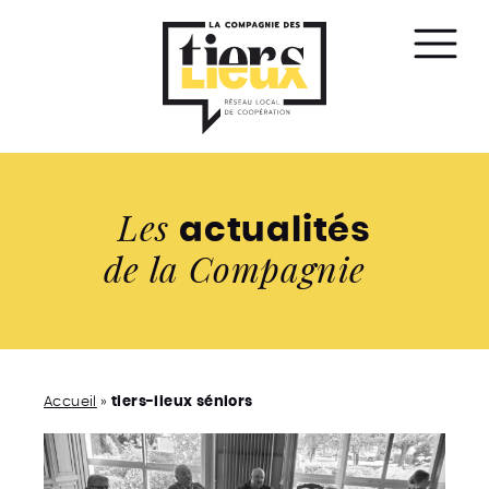
Affic
le
men
Les
actualités
de la Compagnie
Accueil
»
tiers-lieux séniors