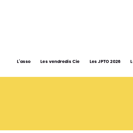
L’asso
Les vendredis Cie
Les JPTO 2026
L