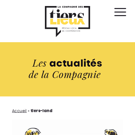
Affic
le
men
Les
actualités
de la Compagnie
Accueil
»
tiers-land