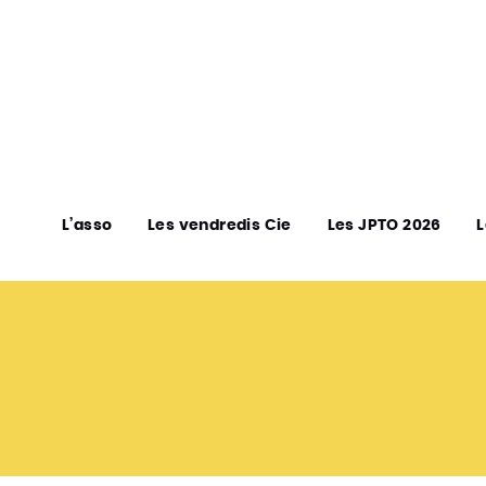
L’asso
Les vendredis Cie
Les JPTO 2026
L