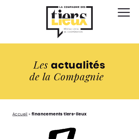
Affic
le
men
Les
actualités
de la Compagnie
Accueil
»
financements tiers-lieux