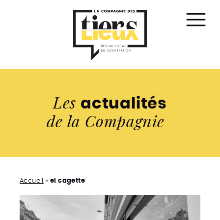
Affic
le
men
Les
actualités
de la Compagnie
Accueil
»
el cagette