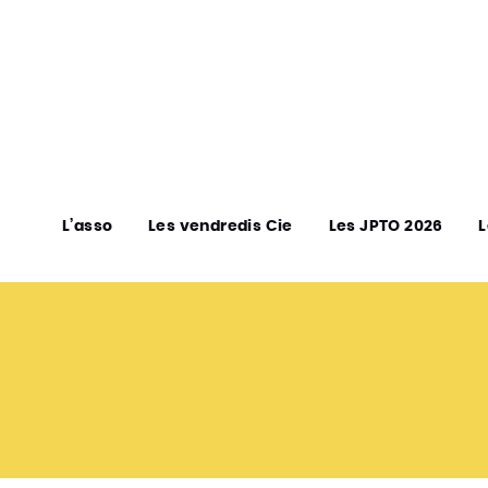
L’asso
Les vendredis Cie
Les JPTO 2026
L