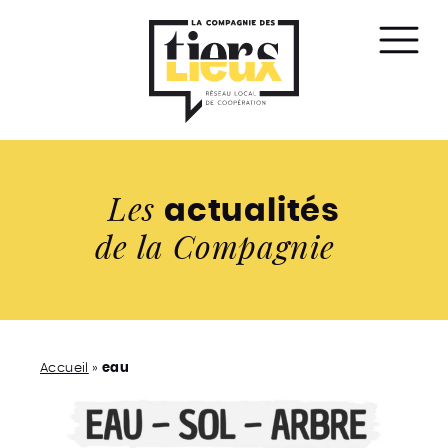
Affic
le
men
Les
actualités
de la Compagnie
Accueil
»
eau