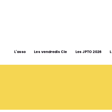
L’asso
Les vendredis Cie
Les JPTO 2026
L