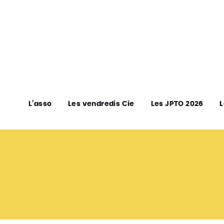
L’asso
Les vendredis Cie
Les JPTO 2026
L