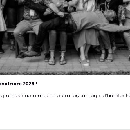
nstruire 2025 !
 grandeur nature d’une autre façon d’agir, d’habiter l