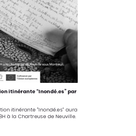
on itinérante “Inondé.es” par
tion itinérante “Inondé.es” aura
8H à la Chartreuse de Neuville.