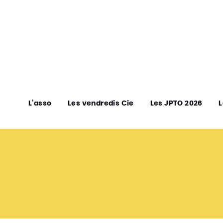
L’asso
Les vendredis Cie
Les JPTO 2026
L