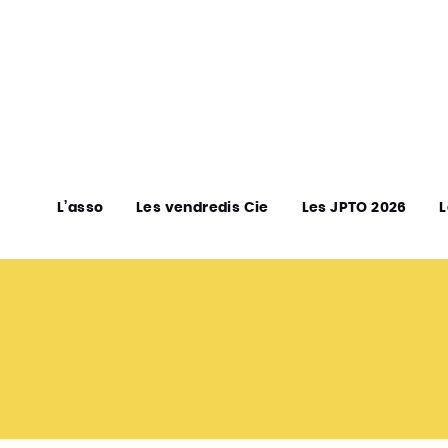
L’asso
Les vendredis Cie
Les JPTO 2026
L