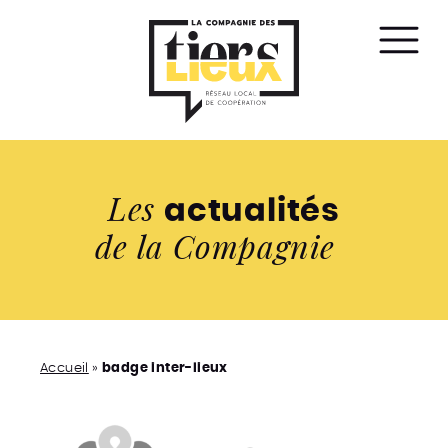
Affic
le
men
Les
actualités
de la Compagnie
Accueil
»
badge inter-lieux