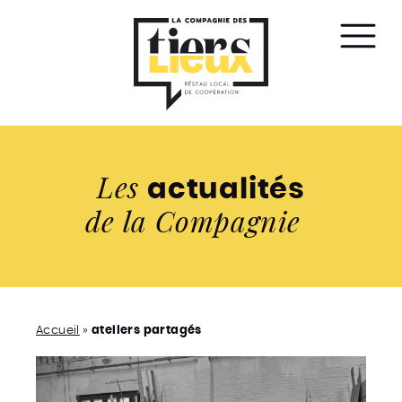
Affic
le
men
Les
actualités
de la Compagnie
Accueil
»
ateliers partagés