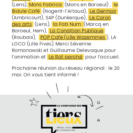
(Lens),
Mons Fabrica
(Mons en Baroeul) ,
le
Bidule Café
(Nogent-l’Artaud),
Le Germoir
(Ambricourt), SAP (Dunkerque),
Le Coron
des arts
(Lens),
la Fab Num
(Marcq en
Baroeul, Hem),
La Condition Publique
(Roubaix),
POP Café (Lille Wazemmes
), LA
LOCO (Lille Fives). Merci Séverine
Romanowski et Guillaume Delevaque pour
l’animation et
Le Rat perché
pour l’accueil.
Prochaine réunion du réseau régional : le 20
mai. On vous tient informé !