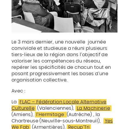
Le 3 mars dernier, une nouvelle journée
conviviale et studieuse a réuni plusieurs
tiers-lieux de la région dans l’objectif de
valoriser les compétences du réseau,
repérer les spécificités de chacun tout en
posant progressivement les bases d’une
organisation collective.
Avec :
La
FLAC – Fédération Locale Alternative
Culturelle
(Valenciennes),
La Machinerie
(Amiens),
l’Hermitage
(Autrêche) , la
Chartreuse (Neuville-sous-Montreuil),
Yes
We Fab
(Armentières),
Recup’Tri