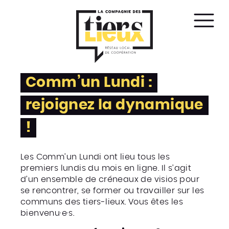
Affic
le
men
Comm’un Lundi :
rejoignez la dynamique
!
Les Comm’un Lundi ont lieu tous les
premiers lundis du mois en ligne. Il s’agit
d’un ensemble de créneaux de visios pour
se rencontrer, se former ou travailler sur les
communs des tiers-lieux. Vous êtes les
bienvenu·e·s.