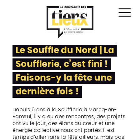
Affic
le
men
Le Souffle du Nord | La
Soufflerie, c’est fini !
Faisons-y la fête une
dernière fois !
Depuis 6 ans à la Soufflerie à Marcq-en-
Barœul, il y a eu des rencontres, des projets
ont vu le jour, des élans du cœur et une
énergie collective nous ont portés. Il est
temps d’aller faire la fête ailleurs, mais pas