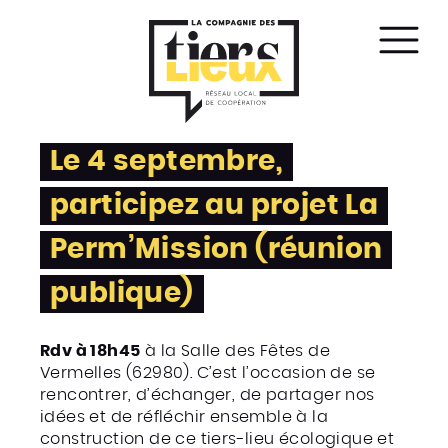
Affic
le
men
Le 4 septembre,
participez au projet La
Perm’Mission (réunion
publique)
Rdv à 18h45
à la Salle des Fêtes de
Vermelles (62980). C’est l’occasion de se
rencontrer, d’échanger, de partager nos
idées et de réfléchir ensemble à la
construction de ce tiers-lieu écologique et