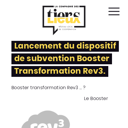
Affic
le
men
Lancement du dispositif
de subvention Booster
Transformation Rev3.
Booster transformation Rev3 … ?
Le Booster