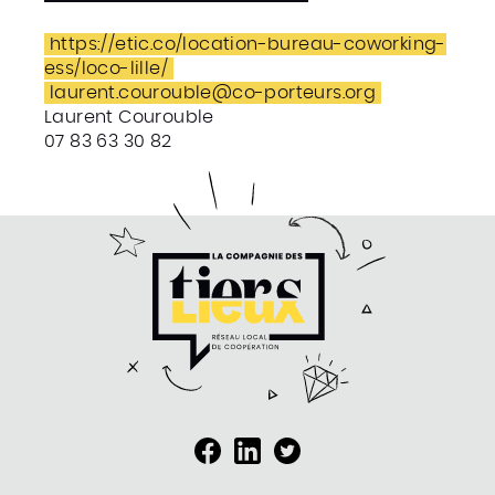
https://etic.co/location-bureau-coworking-
ess/loco-lille/
laurent.courouble@co-porteurs.org
Laurent Courouble
07 83 63 30 82