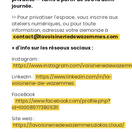
journée.
>> Pour privatiser l’espace, vous inscrire aux
ateliers numériques, ou pour toute
information, adressez votre demande à
contact@lavoisineriedewazemmes.com
+ d’info sur les réseaux sociaux :
Instagram :
https://www.instagram.com/voisineriedewazem
LinkedIn :
https://www.linkedin.com/in/la-
voisinerie-de-wazemmes
FaceBook
:
https://www.facebook.com/profile.php?
id=100089773805311
Site web :
https://lavoisineriedewazemmes.dokos.cloud/