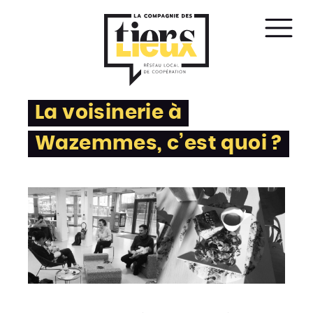
Affic
le
men
La voisinerie à
Wazemmes, c’est quoi ?