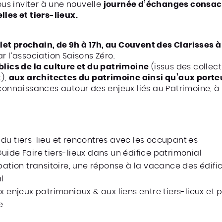
vous inviter à une nouvelle
journée d’échanges consacr
lles et tiers-lieux.
illet prochain, de 9h à 17h, au Couvent des Clarisses 
r l’association Saisons Zéro.
lics de la culture et du patrimoine
(issus des collecti
t),
aux architectes du patrimoine ainsi qu’aux porteu
connaissances autour des enjeux liés au Patrimoine, à l
du tiers-lieu et rencontres avec les occupant·es
ide Faire tiers-lieux dans un édifice patrimonial
pation transitoire, une réponse à la vacance des édif
l
 enjeux patrimoniaux & aux liens entre tiers-lieux et p
e