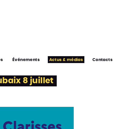
es
Événements
Actus & médias
Contacts
baix 8 juillet