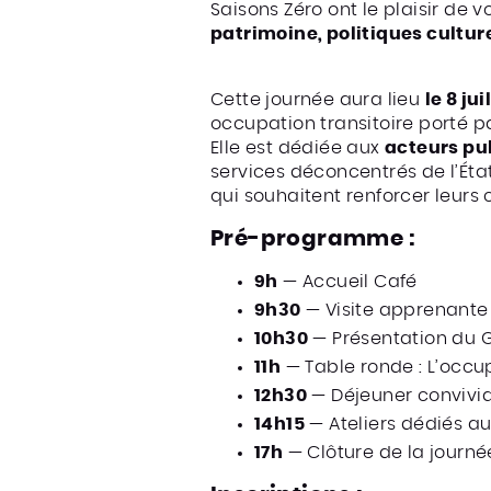
Saisons Zéro ont le plaisir de 
patrimoine, politiques culture
Cette journée aura lieu
le 8 ju
occupation transitoire porté pa
Elle est dédiée aux
acteurs pub
services déconcentrés de l’Éta
qui souhaitent renforcer leurs 
Pré-programme :
9h
— Accueil Café
9h30
— Visite apprenante 
10h30
— Présentation du Gu
11h
— Table ronde : L’occu
12h30
— Déjeuner convivia
14h15
— Ateliers dédiés aux
17h
— Clôture de la journé