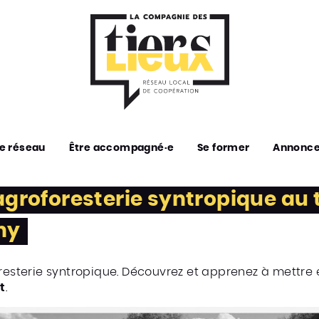
e réseau
Être accompagné·e
Se former
Annonc
agroforesterie syntropique au t
hy
oresterie syntropique. Découvrez et apprenez à mettre
t
.