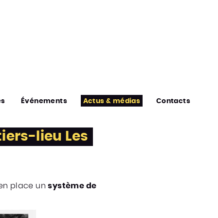
es
Événements
Actus & médias
Contacts
iers-lieu Les
 en place un
système de