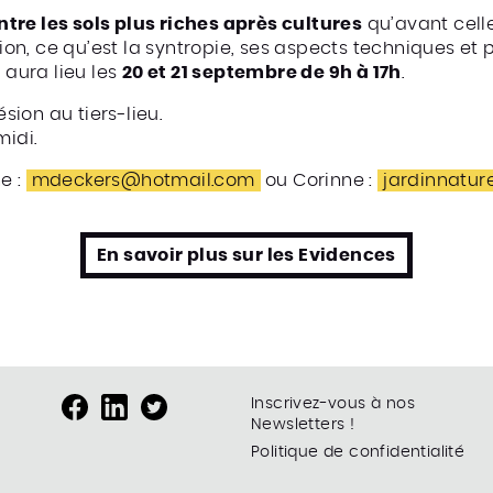
ntre les sols plus riches après cultures
qu’avant celle
n, ce qu’est la syntropie, ses aspects techniques et 
 aura lieu les
20 et 21 septembre de 9h à 17h
.
ésion au tiers-lieu.
midi.
e :
mdeckers@hotmail.com
ou Corinne :
jardinnatur
En savoir plus sur les Evidences
Inscrivez-vous à nos
Newsletters !
Politique de confidentialité