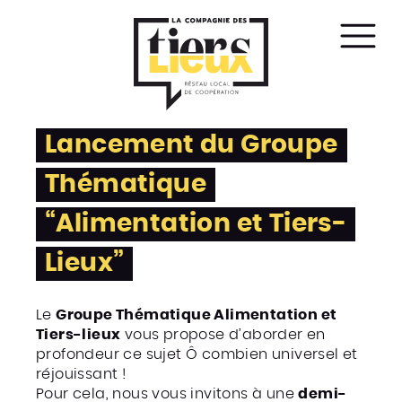
Affic
le
men
Lancement du Groupe
Thématique
“Alimentation et Tiers-
Lieux”
Le
Groupe Thématique Alimentation et
Tiers-lieux
vous propose d’aborder en
profondeur ce sujet Ô combien universel et
réjouissant !
Pour cela, nous vous invitons à une
demi-