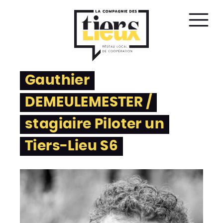
Affic
le
men
Gauthier
DEMEULEMESTER /
stagiaire Piloter un
Tiers-Lieu S6