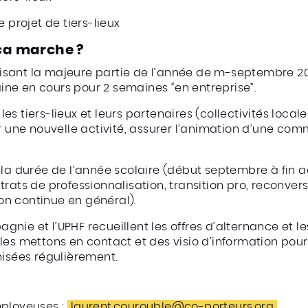
 projet de tiers-lieux
ça marche ?
alisant la majeure partie de l’année de m-septembre 20
ne en cours pour 2 semaines “en entreprise”.
s tiers-lieux et leurs partenaires (collectivités locale
ne nouvelle activité, assurer l’animation d’une comm
la durée de l’année scolaire (début septembre à fin ao
rats de professionnalisation, transition pro, reconver
n continue en général).
nie et l’UPHF recueillent les offres d’alternance et l
les mettons en contact et des visio d’information pou
nisées régulièrement.
mployeuses :
laurent.courouble@co-porteurs.org