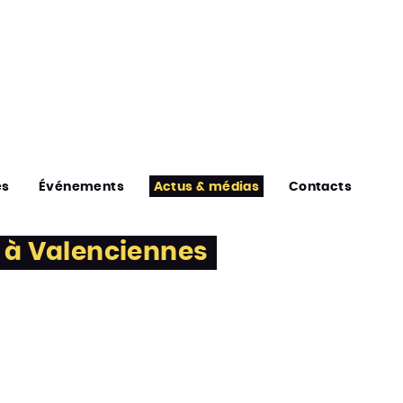
es
Événements
Actus & médias
Contacts
s à Valenciennes