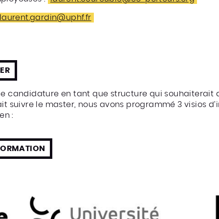
laurent.gardin@uphf.fr
TER
ne candidature en tant que structure qui souhaiterait a
it suivre le master, nous avons programmé 3 visios d’i
en :
NFORMATION