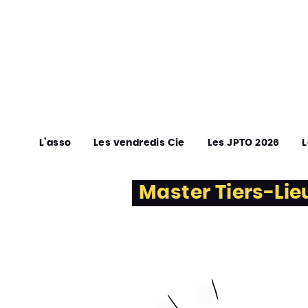
L’asso
Les vendredis Cie
Les JPTO 2026
L
Master Tiers-Lie