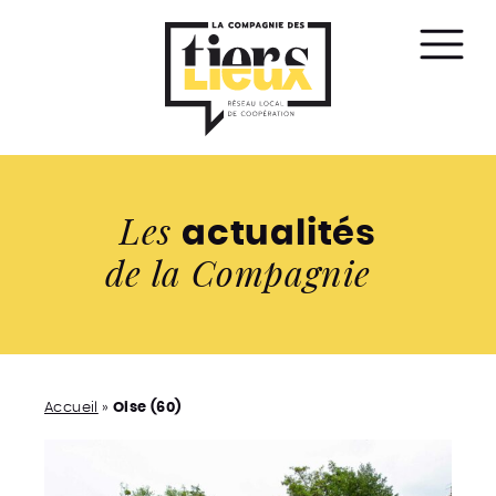
Affic
le
men
Les
actualités
de la Compagnie
Accueil
»
Oise (60)