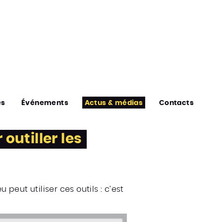
es
Événements
Actus & médias
Contacts
utiller les
ut utiliser ces outils : c’est