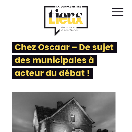
Affic
le
men
Chez Oscaar – De sujet
des municipales à
acteur du débat !