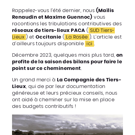
Rappelez-vous l’été dernier, nous
(Maïlis
Renaudin et Maxime Guennoc)
vous
racontions les tribulations contributives des
réseaux de tiers-lieux PACA
(
SUD Tiers-
Lieux
) et
Occitanie
(
La Rosêe
). L’article est
d’ailleurs toujours disponible
ici
.
Décembre 2023, quelques mois plus tard,
on
profite de la saison des bilans pour faire le
point sur ce cheminement
.
Un grand merci à
La Compagnie des Tiers-
Lieux
, qui de par leur documentation
généreuse et leurs précieux conseils, nous
ont aidé à cheminer sur la mise en place
des budgets contributifs !