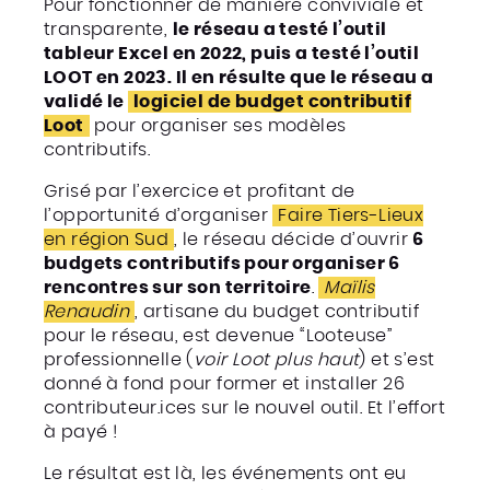
Pour fonctionner de manière conviviale et
transparente,
le réseau a testé l’outil
tableur Excel en 2022, puis a testé l’outil
LOOT en 2023. Il en résulte que le réseau a
validé le
logiciel de budget contributif
Loot
pour organiser ses modèles
contributifs.
Grisé par l’exercice et profitant de
l’opportunité d’organiser
Faire Tiers-Lieux
en région Sud
, le réseau décide d’ouvrir
6
budgets contributifs pour organiser 6
rencontres sur son territoire
.
Maïlis
Renaudin
, artisane du budget contributif
pour le réseau, est devenue “Looteuse”
professionnelle (
voir Loot plus haut
) et s’est
donné à fond pour former et installer 26
contributeur.ices sur le nouvel outil. Et l’effort
à payé !
Le résultat est là, les événements ont eu