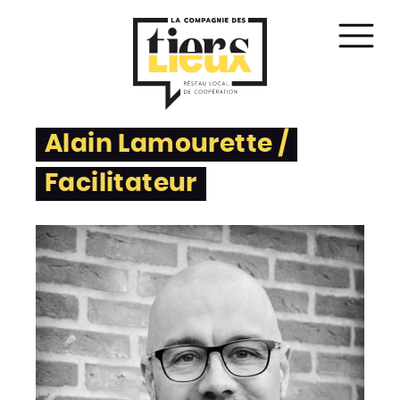
Affic
le
men
Alain Lamourette /
Facilitateur