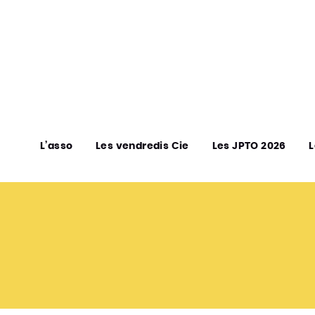
L’asso
Les vendredis Cie
Les JPTO 2026
L