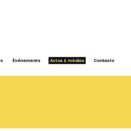
es
Événements
Actus & médias
Contacts